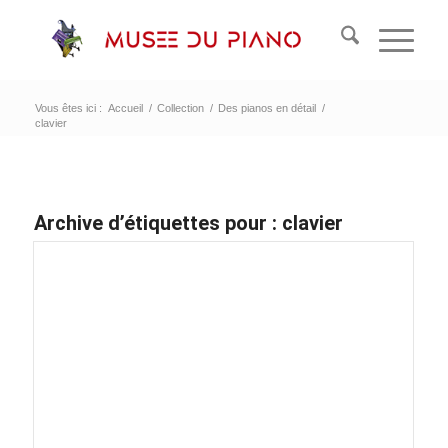
Vous êtes ici :
Accueil
/
Collection
/
Des pianos en détail
/
clavier
Archive d’étiquettes pour :
clavier