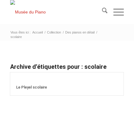
Vous êtes ici :
Accueil
/
Collection
/
Des pianos en détail
/
scolaire
Archive d’étiquettes pour :
scolaire
Le Pleyel scolaire