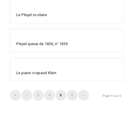
Le Pleyel scolaire
Pleyel queue de 1830, n° 1559
Le piano crapaud Klein
«
‹
3
4
5
6
›
Page 5 sur 6